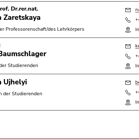
rof. Dr.rer.nat.
n
a Zaretskaya
+
der Professorenschaft/des Lehrkörpers
I
c
k
 Baumschlager
+
 der Studierenden
I
a Ujhelyi
b
+
in der Studierenden
I