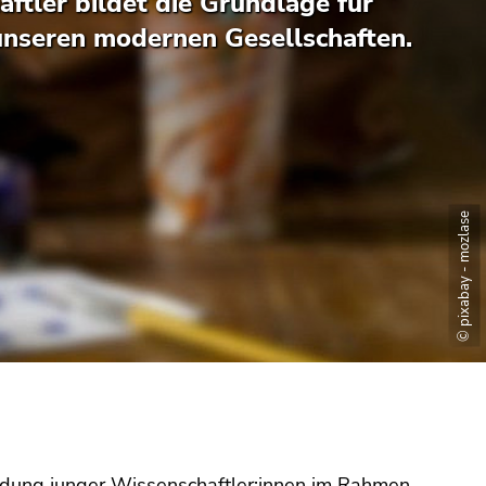
ftler bildet die Grundlage für
unseren modernen Gesellschaften.
© pixabay - mozlase
ildung junger Wissenschaftler:innen im Rahmen