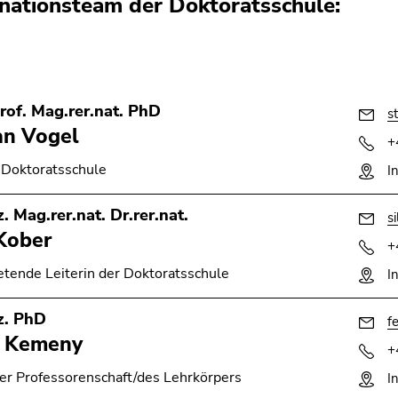
nationsteam der Doktoratsschule:
rof. Mag.rer.nat. PhD
s
an Vogel
+
r Doktoratsschule
I
. Mag.rer.nat. Dr.rer.nat.
s
 Kober
+
retende Leiterin der Doktoratsschule
I
z. PhD
f
c Kemeny
+
der Professorenschaft/des Lehrkörpers
I