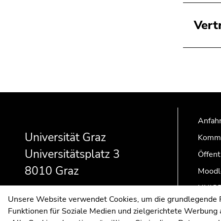
Vert
Beginn
Ende
Ende
des
dieses
dieses
Anfahr
Seitenbereichs:
Seitenbereichs.
Seitenbereichs.
Zusatzinformationen:
Zur
Zur
Universität Graz
Kommu
Übersicht
Übersicht
Universitätsplatz 3
Öffent
der
der
8010 Graz
Seitenbereiche
Seitenbereiche
Moodl
UNIGR
Unsere Website verwendet Cookies, um die grundlegende Fu
Funktionen für Soziale Medien und zielgerichtete Werbung a