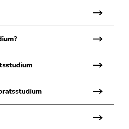
dium?
atsstudium
oratsstudium