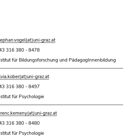
tephan.vogel(at)uni-graz.at
43 316 380 - 8478
nstitut für Bildungsforschung und PädagogInnenbildung
ilvia.kober(at)uni-graz.at
43 316 380 - 8497
nstitut für Psychologie
erenc.kemeny(at)uni-graz.at
43 316 380 - 8480
nstitut für Psychologie