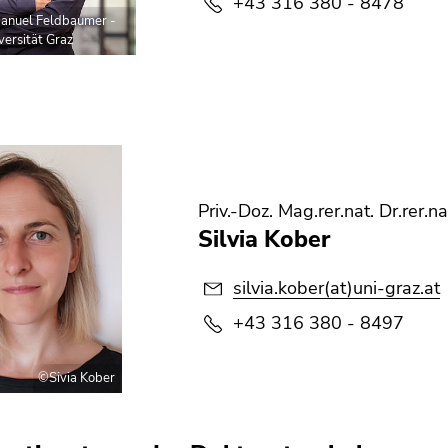
+43 316 380 - 8478
nuel Feldbaumer -
versität Graz
Priv.-Doz. Mag.rer.nat. Dr.rer.na
Silvia Kober
silvia.kober(at)uni-graz.at
+43 316 380 - 8497
©Sivia Kober