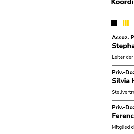
Koordi
Assoz. P
Steph
Leiter de
Priv.-Doz
Silvia
Stellvert
Priv.-Do
Feren
Mitglied 